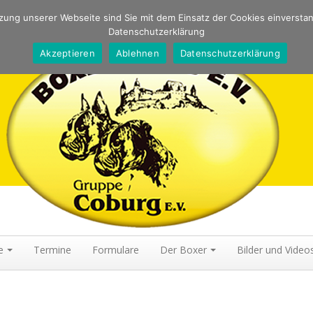
ung unserer Webseite sind Sie mit dem Einsatz der Cookies einversta
Datenschutzerklärung
TELLUNG, HUNDESPORT, IPO, UNTERORDNUNG, FÄHRTE, WELPEN
Akzeptieren
Ablehnen
Datenschutzerklärung
e
Termine
Formulare
Der Boxer
Bilder und Video