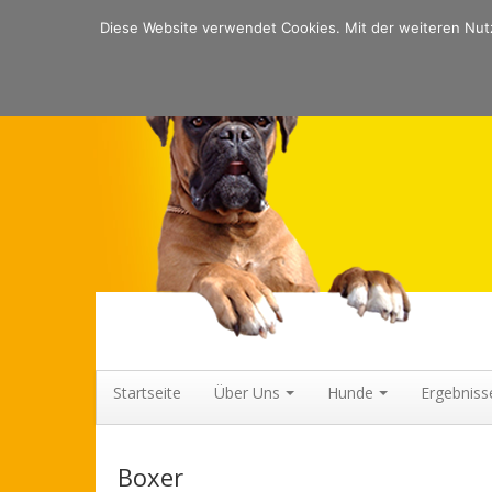
Diese Website verwendet Cookies. Mit der weiteren Nutz
Boxerklub Gruppe Coburg
AUSBILDUNG VON GEBRAUCHSHUNDEN, BOXERZUCHT, AUSS
Startseite
Über Uns
Hunde
Ergebniss
Boxer