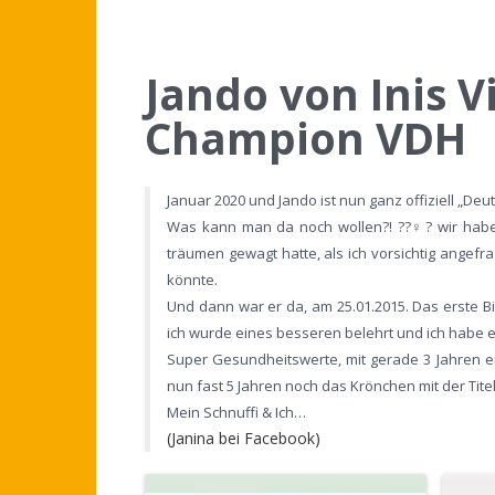
Jando von Inis V
Champion VDH
Januar 2020 und Jando ist nun ganz offiziell „De
Was kann man da noch wollen?! ??‍♀️? wir haben
träumen gewagt hatte, als ich vorsichtig ange
könnte.
Und dann war er da, am 25.01.2015. Das erste Bil
ich wurde eines besseren belehrt und ich habe 
Super Gesundheitswerte, mit gerade 3 Jahren erf
nun fast 5 Jahren noch das Krönchen mit der Ti
Mein Schnuffi & Ich…
(Janina bei Facebook)