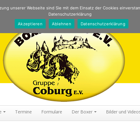
ung unserer Webseite sind Sie mit dem Einsatz der Cookies einversta
Datenschutzerklärung
TELLUNG, HUNDESPORT, IPO, UNTERORDNUNG, FÄHRTE, WELPEN
Akzeptieren
Ablehnen
Datenschutzerklärung
e
Termine
Formulare
Der Boxer
Bilder und Video