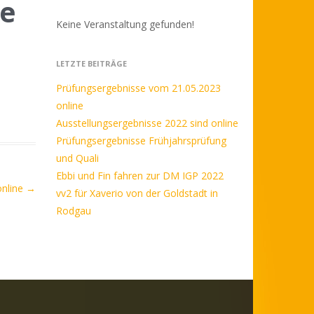
ne
Keine Veranstaltung gefunden!
LETZTE BEITRÄGE
Prüfungsergebnisse vom 21.05.2023
online
Ausstellungsergebnisse 2022 sind online
Prüfungsergebnisse Frühjahrsprüfung
und Quali
Ebbi und Fin fahren zur DM IGP 2022
online
→
vv2 für Xaverio von der Goldstadt in
Rodgau