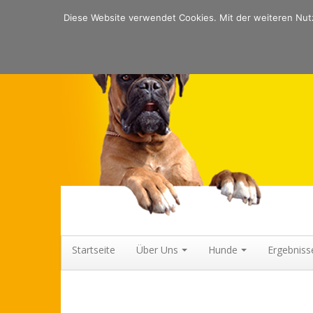
Diese Website verwendet Cookies. Mit der weiteren Nutz
Boxerklub Gruppe Coburg
AUSBILDUNG VON GEBRAUCHSHUNDEN, BOXERZUCHT, AUSS
Startseite
Über Uns
Hunde
Ergebniss