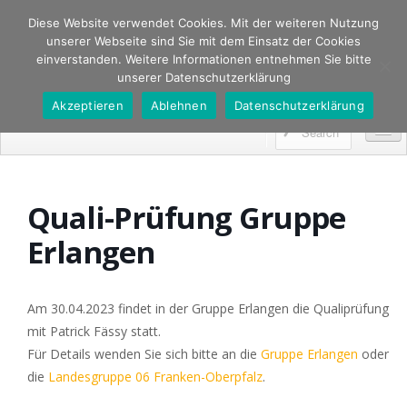
Diese Website verwendet Cookies. Mit der weiteren Nutzung
Boxerklub Gruppe Coburg
AUSBILDUNG VON GEBRAUCHSHUNDEN, BOXERZUCHT, AUSSTELLUNG,
unserer Webseite sind Sie mit dem Einsatz der Cookies
HUNDESPORT, IPO, UNTERORDNUNG, FÄHRTE, WELPEN
einverstanden. Weitere Informationen entnehmen Sie bitte
unserer Datenschutzerklärung
Akzeptieren
Ablehnen
Datenschutzerklärung
Startseite
Quali-Prüfung Gruppe
Über Uns
Erlangen
Chronik
Vorstand
Am 30.04.2023 findet in der Gruppe Erlangen die Qualiprüfung
Ausbildung
mit Patrick Fässy statt.
Zucht
Für Details wenden Sie sich bitte an die
Gruppe Erlangen
oder
die
Landesgruppe 06 Franken-Oberpfalz
.
Satzung BK Coburg