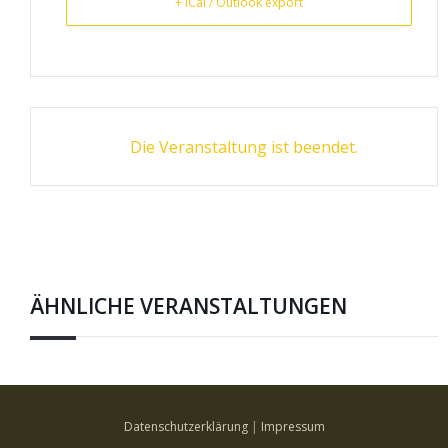
+ iCal / Outlook export
Ergebnisse Ausstellungen 2021
Ergebnisse Ausstellungen Archiv
Termine
Formulare
Die Veranstaltung ist beendet.
Der Boxer
Der deutsche Boxer
Rassestandard
Boxer Welpen
ÄHNLICHE VERANSTALTUNGEN
Bilder und Videos
Kontakt
Kontaktaufnahme
Datenschutzerklärung
|
Impressum
Anfahrt